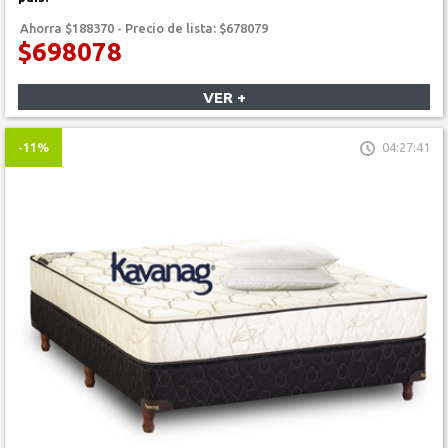
Ahorra $188370 - Precio de lista: $678079
$698078
VER +
-11%
04:27:41