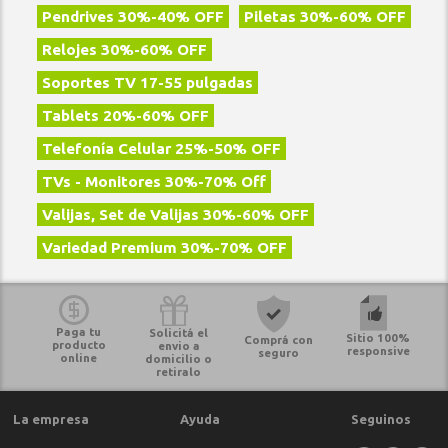
Pendrives 30%-40% OFF
Piletas 30%-60% OFF
Relojes 30%-60% OFF
Soportes TV 17-55 pulgadas
Tablets 20%-60% OFF
Telefoní­a Celular 25%-50% OFF
TVs - Monitores 30%-70% Off
Valijas, Set de Valijas 30%-60% OFF
Variedad Premium 30%-70% OFF
Paga tu
Solicitá el
Sitio 100%
Comprá con
producto
envio a
responsive
seguro
online
domicilio o
retiralo
La empresa
Ayuda
Seguinos