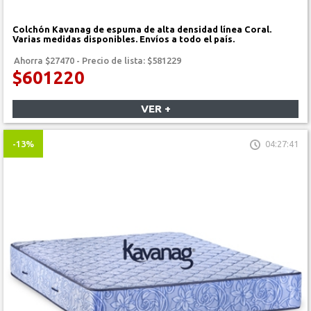
Colchón Kavanag de espuma de alta densidad línea Coral.
Varias medidas disponibles. Envíos a todo el país.
Ahorra $27470 - Precio de lista: $581229
$601220
VER +
-13%
04:27:41