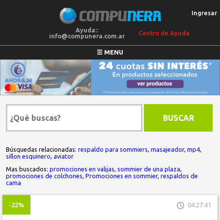
Ingresar
Ayuda::
Centro de Ayuda
info@compunera.com.ar
☰ MENU
COLCHONES
SILLONES
MEGAOFERTAS
BUSCAR
ELECTRO
BLANQUERIA
Búsquedas relacionadas:
respaldo para sommiers
,
masajeador
,
mp4
,
sillon esquinero
,
aviator
Mas buscados:
promociones en valijas
,
sommier de una plaza
,
promociones de colchones
,
Promociones en sommier
,
respaldos de
cama
-22%
04:27:41