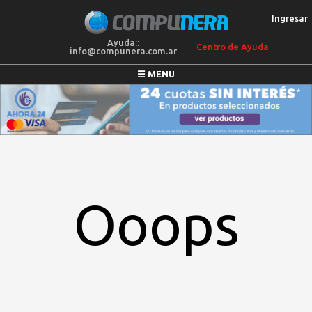
Ingresar
Ayuda::
Centro de Ayuda
info@compunera.com.ar
☰ MENU
COLCHONES
SILLONES
MEGAOFERTAS
ELECTRO
BLANQUERIA
Ooops