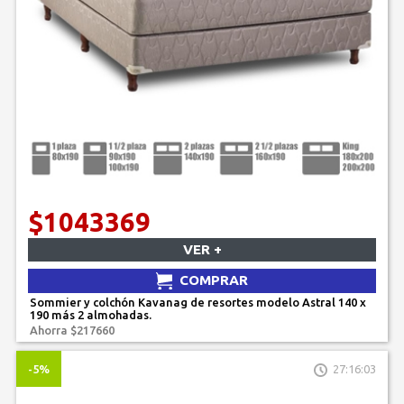
$1043369
VER +
COMPRAR
Sommier y colchón Kavanag de resortes modelo Astral 140 x
190 más 2 almohadas.
Ahorra $217660
-5%
27:16:03