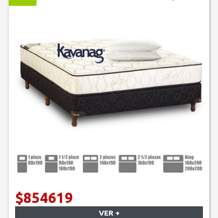
$854619
VER +