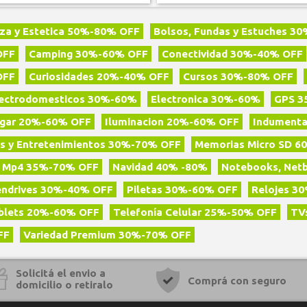
eza y Estetica 50%-80% OFF
Bolsos, Fundas y Estuches 3
OFF
Camping 30%-60% OFF
Conectividad 30%-40% OFF
OFF
Curiosidades 20%-40% OFF
Cursos 30%-80% OFF
lectrodomesticos 30%-60%
Electronica 30%-60%
GPS 3
gar 20%-60% OFF
Iluminacion 20%-60% OFF
Indumenta
s y Entretenimientos 30%-70% OFF
Memorias Micro SD 6
 Mp4 35%-70% OFF
Navidad 40% -80%
Notebooks, Net
endrives 30%-40% OFF
Piletas 30%-60% OFF
Relojes 3
blets 20%-60% OFF
Telefoní­a Celular 25%-50% OFF
TV
FF
Variedad Premium 30%-70% OFF
Solicitá el envio a
Comprá con seguro
domicilio o retiralo