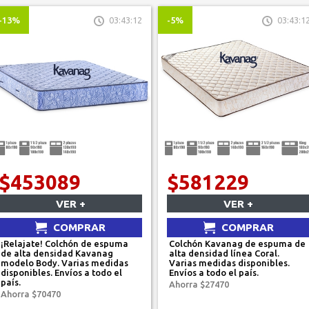
-13%
03:43:12
-5%
03:43:1
$453089
$581229
VER +
VER +
COMPRAR
COMPRAR
¡Relajate! Colchón de espuma
Colchón Kavanag de espuma de
de alta densidad Kavanag
alta densidad línea Coral.
modelo Body. Varias medidas
Varias medidas disponibles.
disponibles. Envíos a todo el
Envíos a todo el país.
país.
Ahorra $27470
Ahorra $70470