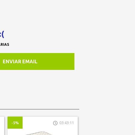
(
ARIAS
ENVIAR EMAIL
1
-5%
03:43:11