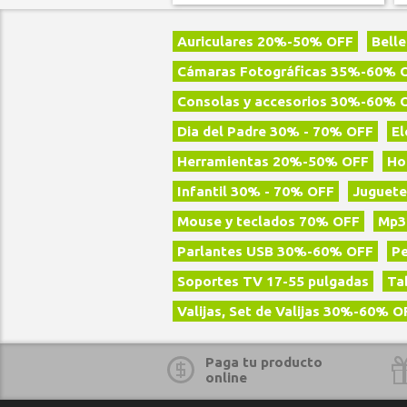
Auriculares 20%-50% OFF
Bell
Cámaras Fotográficas 35%-60% 
Consolas y accesorios 30%-60% 
Dia del Padre 30% - 70% OFF
E
Herramientas 20%-50% OFF
Ho
Infantil 30% - 70% OFF
Juguete
Mouse y teclados 70% OFF
Mp3
Parlantes USB 30%-60% OFF
P
Soportes TV 17-55 pulgadas
Ta
Valijas, Set de Valijas 30%-60% O
Paga tu producto
online