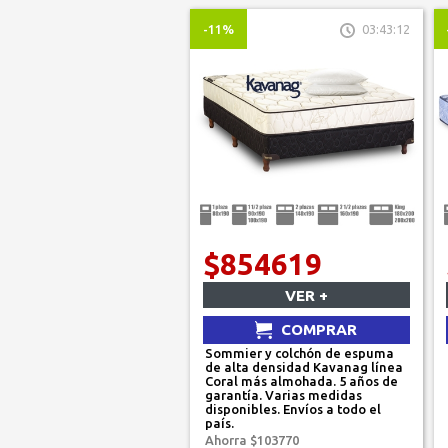
-11%
03:43:12
$854619
VER +
COMPRAR
Sommier y colchón de espuma
de alta densidad Kavanag línea
Coral más almohada. 5 años de
garantía. Varias medidas
disponibles. Envíos a todo el
país.
Ahorra $103770