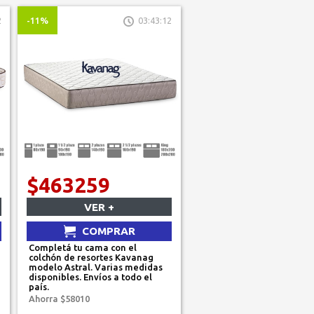
2
-11%
03:43:12
$463259
VER +
COMPRAR
Completá tu cama con el
colchón de resortes Kavanag
modelo Astral. Varias medidas
disponibles. Envíos a todo el
país.
Ahorra $58010