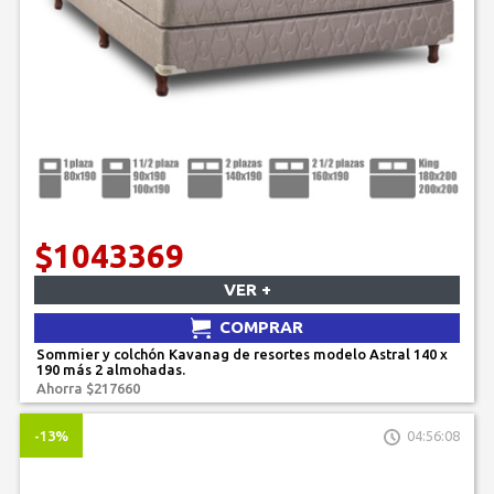
$1043369
VER +
COMPRAR
Sommier y colchón Kavanag de resortes modelo Astral 140 x
190 más 2 almohadas.
Ahorra $217660
-13%
04:56:08