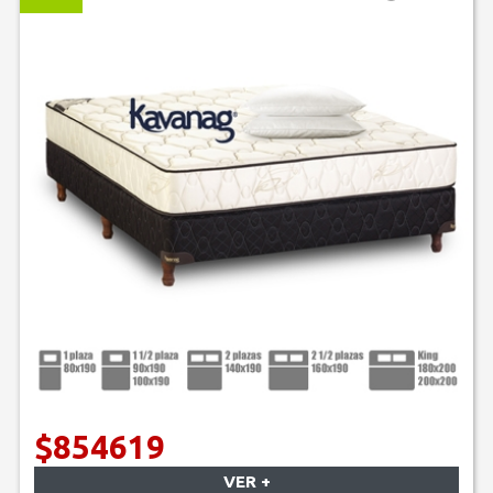
$854619
VER +