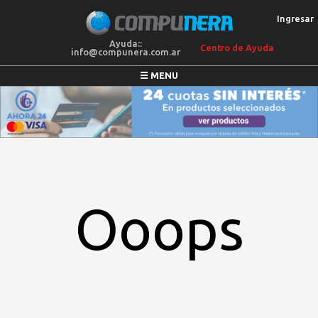
Ingresar
Ayuda::
Centro de Ayuda
info@compunera.com.ar
☰ MENU
COLCHONES
SILLONES
MEGAOFERTAS
ELECTRO
BLANQUERIA
Ooops