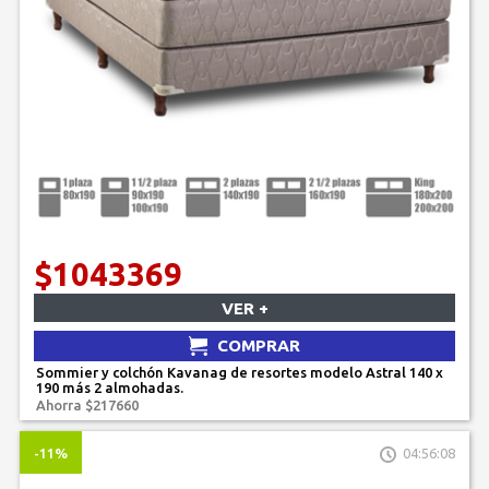
$1043369
VER +
COMPRAR
Sommier y colchón Kavanag de resortes modelo Astral 140 x
190 más 2 almohadas.
Ahorra $217660
-11%
04:56:08