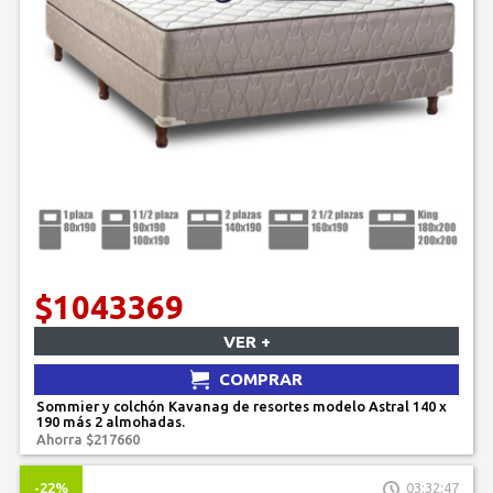
$1043369
VER +
COMPRAR
Sommier y colchón Kavanag de resortes modelo Astral 140 x
190 más 2 almohadas.
Ahorra $217660
-22%
03:32:47