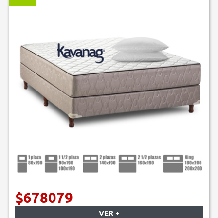
$678079
VER +