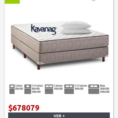
$678079
VER +