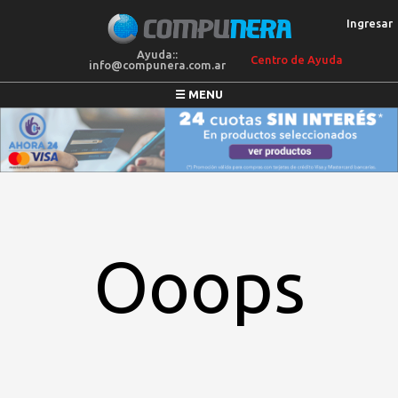
Ingresar
Ayuda::
Centro de Ayuda
info@compunera.com.ar
☰ MENU
COLCHONES
SILLONES
MEGAOFERTAS
ELECTRO
BLANQUERIA
Ooops