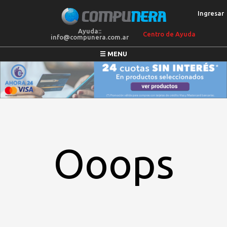
Ingresar
Ayuda::
Centro de Ayuda
info@compunera.com.ar
☰ MENU
COLCHONES
SILLONES
MEGAOFERTAS
ELECTRO
BLANQUERIA
Ooops