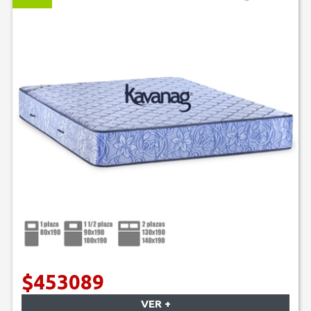
$453089
VER +