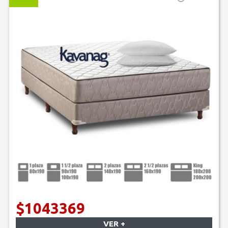
$1043369
VER +