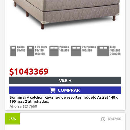
$1043369
VER +
COMPRAR
Sommier y colchón Kavanag de resortes modelo Astral 140 x
190 más 2 almohadas.
Ahorra $217660
-5%
18:42:00